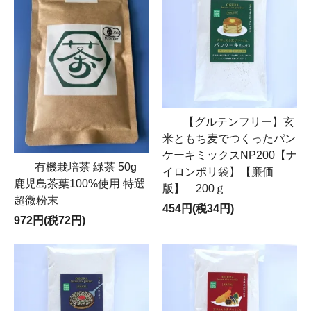
【グルテンフリー】玄
米ともち麦でつくったパン
ケーキミックスNP200【ナ
有機栽培茶 緑茶 50g
イロンポリ袋】【廉価
鹿児島茶葉100%使用 特選
版】 200ｇ
超微粉末
454円(税34円)
972円(税72円)