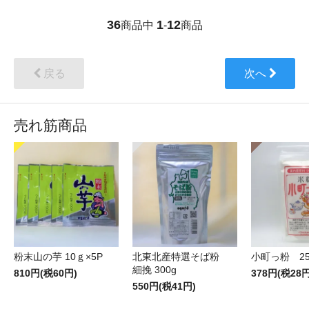
36
1
12
商品中
-
商品
戻る
次へ
売れ筋商品
粉末山の芋 10ｇ×5P
北東北産特選そば粉
小町っ粉 25
細挽 300g
810円(税60円)
378円(税28円
550円(税41円)