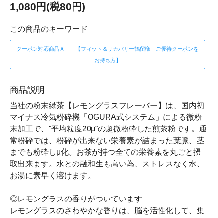
1,080円(税80円)
この商品のキーワード
クーポン対応商品Ａ 【フィット＆リカバリー鶴留様 ご優待クーポンを
お持ち方】
商品説明
当社の粉末緑茶【レモングラスフレーバー】は、国内初
マイナス冷気粉砕機「OGURA式システム」による微粉
末加工で、”平均粒度20μ”の超微粉砕した煎茶粉です。通
常粉砕では、粉砕が出来ない栄養素が詰まった葉脈、茎
までも粉砕しμ化。お茶が持つ全ての栄養素を丸ごと摂
取出来ます。水との融和生も高い為、ストレスなく水、
お湯に素早く溶けます。
◎レモングラスの香りがついています
レモングラスのさわやかな香りは、脳を活性化して、集