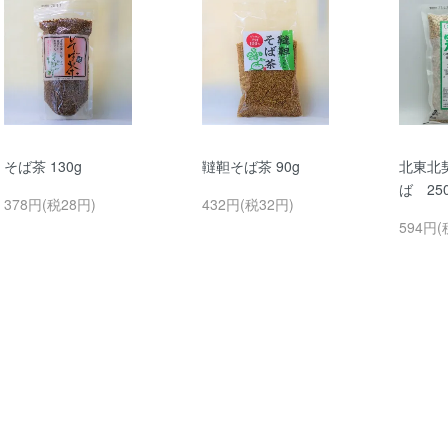
そば茶 130g
韃靼そば茶 90g
北東北
ば 25
378円(税28円)
432円(税32円)
594円(