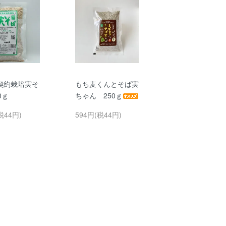
契約栽培実そ
もち麦くんとそば実
0ｇ
ちゃん 250ｇ
税44円)
594円(税44円)