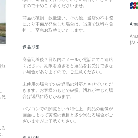
すので予めご了承くださいませ。
商品の破損、数量違い、その他、当店の不手際
により不備が発生した場合は、当店で送料を負
Ama
担し、至急お取替えいたします。
Am
払
返品期限
商品到着後７日以内にメールか電話にてご連絡
ください。期限を過ぎると返品をお受けできな
料無
い場合がありますので、ご注意ください。
未使用の場合でのみ返品の対応とさせていただ
きます。お客様のもとで破損、汚れが生じた場
す。
合は返品に応じかねます。
品代
パソコンでの閲覧という特性上、商品の画像が
画面によって実際の色目と多少異なる場合がご
ざいますがご了承ください。
れる
は、
返品送料