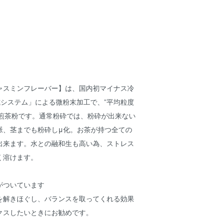
ャスミンフレーバー】は、国内初マイナス冷
式システム」による微粉末加工で、”平均粒度
た煎茶粉です。通常粉砕では、粉砕が出来ない
脈、茎までも粉砕しμ化。お茶が持つ全ての
出来ます。水との融和生も高い為、ストレス
く溶けます。
がついています
を解きほぐし、バランスを取ってくれる効果
クスしたいときにお勧めです。