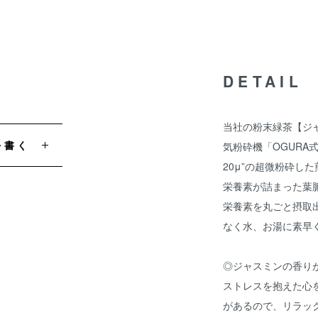
DETAIL
当社の粉末緑茶【ジ
を書く
気粉砕機「OGURA
20μ”の超微粉砕し
栄養素が詰まった葉
栄養素を丸ごと摂取
なく水、お湯に素早
◎ジャスミンの香り
ストレスを抱えた心
があるので、リラッ