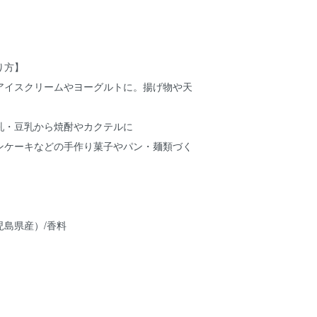
り方】
アイスクリームやヨーグルトに。揚げ物や天
乳・豆乳から焼酎やカクテルに
ンケーキなどの手作り菓子やパン・麺類づく
児島県産）/香料