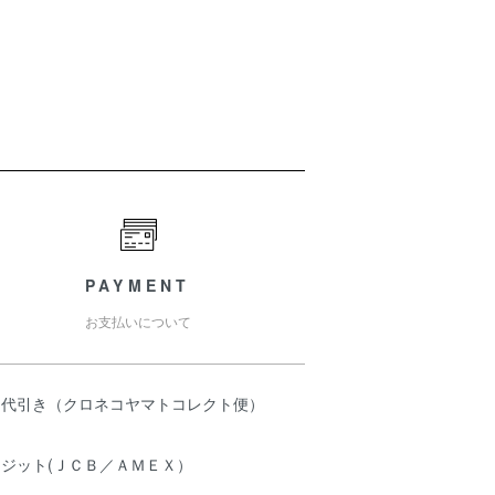
PAYMENT
お支払いについて
品代引き（クロネコヤマトコレクト便）
レジット(ＪＣＢ／ＡＭＥＸ）