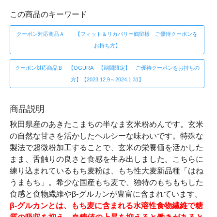
この商品のキーワード
クーポン対応商品Ａ 【フィット＆リカバリー鶴留様 ご優待クーポンを
お持ち方】
クーポン対応商品Ｂ 【OGURA 【期間限定】 ご優待クーポンをお持ちの
方】【2023.12.9～2024.1.31】
商品説明
秋田県産のあきたこまちの半なま玄米粉めんです。玄米
の自然な甘さを活かしたヘルシーな味わいです。特殊な
製法で超微粉加工することで、玄米の栄養価を活かした
まま、舌触りの良さと食感を生み出しました。こちらに
練り込まれているもち麦粉は、もち性大麦新品種「はね
うまもち」。希少な国産もち麦で、独特のもちもちした
食感と食物繊維やβ-グルカンが豊富に含まれています。
β-グルカンとは、もち麦に含まれる水溶性食物繊維で糖