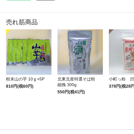
売れ筋商品
粉末山の芋 10ｇ×5P
北東北産特選そば粉
小町っ粉 25
細挽 300g
810円(税60円)
378円(税28円
550円(税41円)