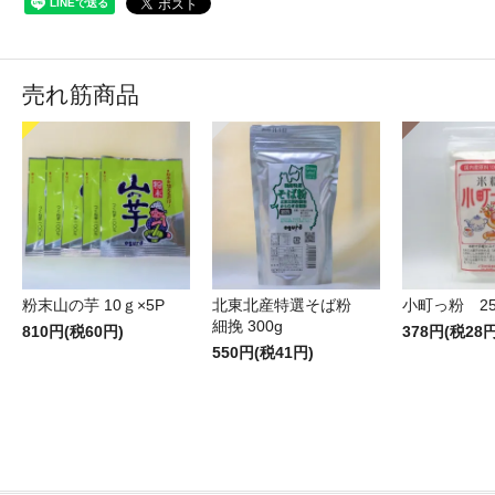
売れ筋商品
粉末山の芋 10ｇ×5P
北東北産特選そば粉
小町っ粉 25
細挽 300g
810円(税60円)
378円(税28円
550円(税41円)