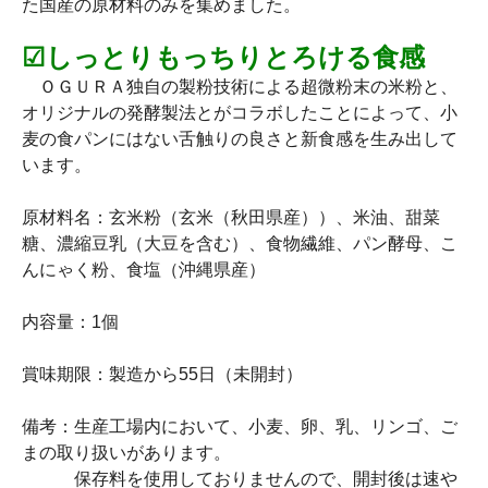
た国産の原材料のみを集めました。
☑しっとりもっちりとろける食感
ＯＧＵＲＡ独自の製粉技術による超微粉末の米粉と、
オリジナルの発酵製法とがコラボしたことによって、小
麦の食パンにはない舌触りの良さと新食感を生み出して
います。
原材料名：玄米粉（玄米（秋田県産））、米油、甜菜
糖、濃縮豆乳（大豆を含む）、食物繊維、パン酵母、こ
んにゃく粉、食塩（沖縄県産）
内容量：1個
賞味期限：製造から55日（未開封）
備考：生産工場内において、小麦、卵、乳、リンゴ、ご
まの取り扱いがあります。
保存料を使用しておりませんので、開封後は速や